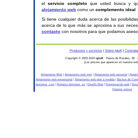
el
servicio completo
que usted busca y qu
alojamiento web
como un
complemento ideal
.
Si tiene cualquier duda acerca de las posibilid
acerca de lo que más se aproxima a sus nece
contacto
con nosotros para que podamos aseso
Productos y servicios
|
Sobre igluK
|
Contrata
Copyright © 2003-2020
igluK
· Paseo de Rosales, 36 · 
(Los precios que aparecen en nuestra web
Alojamiento Web
|
Alojamiento web mini
|
Alojamiento web personal
|
Alojam
Alojamiento web empresarial
|
Alojamiento web plan a medida
|
Backup de Corr
dominios .com
|
Registro dominios .es
|
Diseño Web
|
Programación web
|
Desa
Quienes somos