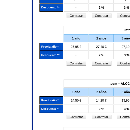
Descuento **
-
2 %
3 %
.inf
1 año
2 años
3 añ
Precio/año *
27,95 €
27,40 €
27,10
Descuento **
-
2 %
3 %
.com + ALO
1 año
2 años
3 añ
Precio/año *
14,50 €
14,20 €
13,95
Descuento **
-
2 %
3 %