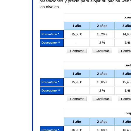
prestaciones y precio para alojar su página web 
los niveles.
.co
1 año
2 años
3 añ
Precio/año *
15,50 €
15,20 €
14,95
Descuento **
-
2 %
3 %
.net
1 año
2 años
3 añ
Precio/año *
15,95 €
15,65 €
15,45
Descuento **
-
2 %
3 %
.org
1 año
2 años
3 añ
Precio/año *
16,95 €
16,60 €
16,45