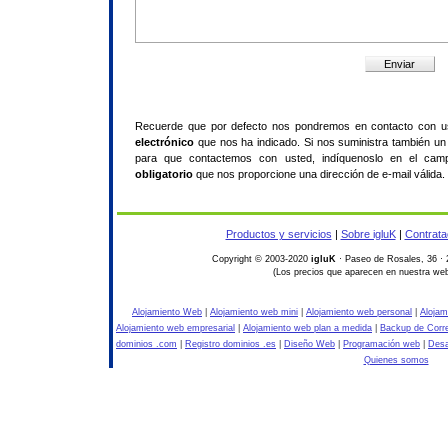
Recuerde que por defecto nos pondremos en contacto con 
electrónico
que nos ha indicado. Si nos suministra también un 
para que contactemos con usted, indíquenoslo en el ca
obligatorio
que nos proporcione una dirección de e-mail válida.
Productos y servicios
|
Sobre igluK
|
Contrata
Copyright © 2003-2020
igluK
· Paseo de Rosales, 36 · 
(Los precios que aparecen en nuestra web
Alojamiento Web
|
Alojamiento web mini
|
Alojamiento web personal
|
Alojam
Alojamiento web empresarial
|
Alojamiento web plan a medida
|
Backup de Corr
dominios .com
|
Registro dominios .es
|
Diseño Web
|
Programación web
|
Desa
Quienes somos