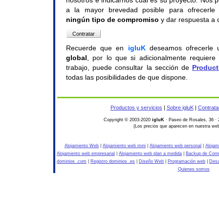
nosotros e indicarnos cuál es su proyecto. Nos
a la mayor brevedad posible para ofrecerle
ningún tipo de compromiso
y dar respuesta a c
Recuerde que en
igluK
deseamos ofrecerle
global
, por lo que si adicionalmente requiere 
trabajo, puede consultar la sección de
Product
todas las posibilidades de que dispone.
Productos y servicios
|
Sobre igluK
|
Contrata
Copyright © 2003-2020
igluK
· Paseo de Rosales, 36 · 
(Los precios que aparecen en nuestra web
Alojamiento Web
|
Alojamiento web mini
|
Alojamiento web personal
|
Alojam
Alojamiento web empresarial
|
Alojamiento web plan a medida
|
Backup de Corr
dominios .com
|
Registro dominios .es
|
Diseño Web
|
Programación web
|
Desa
Quienes somos