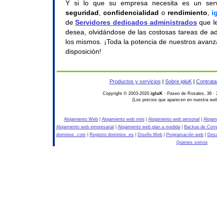
Y si lo que su empresa necesita es un serv
seguridad
,
confidencialidad
o
rendimiento
,
i
de
Servidores dedicados administrados
que le
desea, olvidándose de las costosas tareas de a
los mismos. ¡Toda la potencia de nuestros avan
disposición!
Productos y servicios
|
Sobre igluK
|
Contrata
Copyright © 2003-2020
igluK
· Paseo de Rosales, 36 · 
(Los precios que aparecen en nuestra web
Alojamiento Web
|
Alojamiento web mini
|
Alojamiento web personal
|
Alojam
Alojamiento web empresarial
|
Alojamiento web plan a medida
|
Backup de Corr
dominios .com
|
Registro dominios .es
|
Diseño Web
|
Programación web
|
Desa
Quienes somos