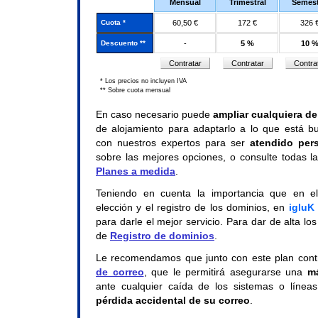
Mensual
Trimestral
Semest
Cuota *
60,50 €
172 €
326 
Descuento **
-
5 %
10 
* Los precios no incluyen IVA
** Sobre cuota mensual
En caso necesario puede
ampliar cualquiera de 
de alojamiento para adaptarlo a lo que está 
con nuestros expertos para ser
atendido per
sobre las mejores opciones, o consulte todas la
Planes a medida
.
Teniendo en cuenta la importancia que en el
elección y el registro de los dominios, en
igluK
para darle el mejor servicio. Para dar de alta l
de
Registro de dominios
.
Le recomendamos que junto con este plan contr
de correo
, que le permitirá asegurarse una
má
ante cualquier caída de los sistemas o líne
pérdida accidental de su correo
.