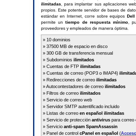
ilimitadas
, para implantar sus aplicaciones we
propios. Este potente servidor de bases de dat
estándar en Internet, corre sobre equipos
Dell
permite un
tiempo de respuesta mínimo
, p
proveedores y empleados de manera óptima.
» 10 dominios
» 37500 MB de espacio en disco
» 300 GB de transferencia mensual
» Subdominios
ilimitados
» Cuentas de FTP
ilimitadas
» Cuentas de correo (POP3 o IMAP4)
ilimitad
» Redirecciones de correo
ilimitadas
» Autocontestadores de correo
ilimitados
» Filtros de correo
ilimitados
» Servicio de correo web
» Servidor SMTP autentificado incluido
» Listas de correo
en español ilimitadas
» Servicio de protección
antivirus
para correo 
» Servicio
anti-spam SpamAssassin
» Panel de control
cPanel en español
(
Acceso