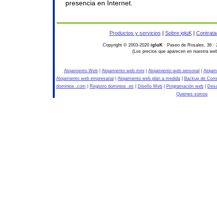
presencia en Internet.
Productos y servicios
|
Sobre igluK
|
Contrata
Copyright © 2003-2020
igluK
· Paseo de Rosales, 36 · 
(Los precios que aparecen en nuestra web
Alojamiento Web
|
Alojamiento web mini
|
Alojamiento web personal
|
Alojam
Alojamiento web empresarial
|
Alojamiento web plan a medida
|
Backup de Corr
dominios .com
|
Registro dominios .es
|
Diseño Web
|
Programación web
|
Desa
Quienes somos