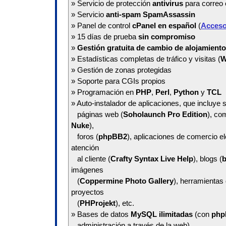
» Servicio de protección
antivirus
para correo 
» Servicio
anti-spam SpamAssassin
» Panel de control
cPanel en español
(
Acceso
» 15 días de prueba
sin compromiso
»
Gestión gratuita de cambio de alojamiento
» Estadísticas completas de tráfico y visitas (
W
» Gestión de zonas protegidas
» Soporte para CGIs propios
» Programación en
PHP
,
Perl
,
Python
y
TCL
» Auto-instalador de aplicaciones, que incluye 
páginas web (
Soholaunch Pro Edition
), co
Nuke
),
foros (
phpBB2
), aplicaciones de comercio el
atención
al cliente (
Crafty Syntax Live Help
), blogs (
b
imágenes
(
Coppermine Photo Gallery
), herramientas 
proyectos
(
PHProjekt
), etc.
» Bases de datos
MySQL ilimitadas
(con
php
administración a través de la web)