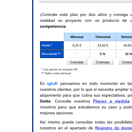
¡Contrate este plan por dos años y consiga
realidad su proyecto con un producto de u
competencia
.
Mensual
Trimestral
Semest
Cuota *
8,25 €
23,50 €
44,50
Descuento **
-
5 %
10 
* Los precios no incluyen IVA
** Sobre cuota mensual
En
igluK
pensamos en todo momento en l
nuestros clientes, por lo que si necesita ampliar 
alojamiento para que cubra sus espectativas, p
límite
. Consulte nuestros
Planes a medida
nosotros para que estudiemos su caso y poda
mejores opciones.
Así mismo puede consultar todas las posibilid
nosotros en el apartado de
Registro de domi